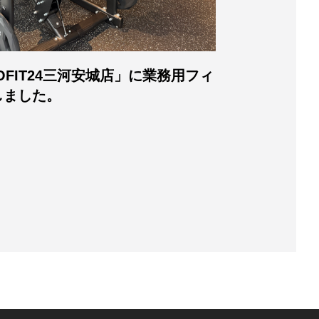
FIT24三河安城店」に業務用フィ
導入事例：神奈
しました。
トネスマシン
2026年07月06日