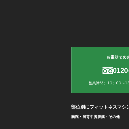
お電話での
0120
営業時間：10：00～1
部位別にフィットネスマシ
胸
腕・肩
背中
脚
腹筋・その他