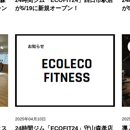
山森
24時間ジム「ECOFIT24」四日市駅店
2
シン
が5/19に新規オープン！
が
お知らせ
2025年04月10日
20
クス
24時間ジム「ECOFIT24」守山森孝店
導