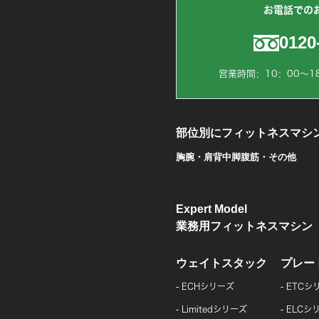
お電話での
0120
営業時間：10：00～1
部位別にフィットネスマシ
胸
腕・肩
背中
脚
腹筋・その他
Expert Model
業務用フィットネスマシン
ウェイトスタック
プレー
ECHシリーズ
ETCシ
Limitedシリーズ
ELCシ