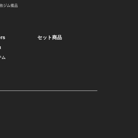
他ジム備品
rs
セット商品
t
テム