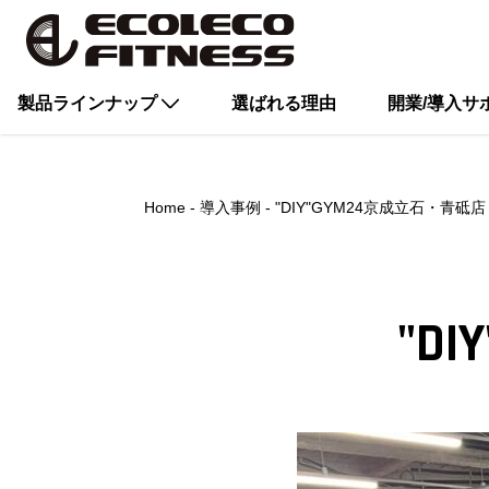
製品ラインナップ
選ばれる理由
開業/導入サ
Home
導入事例
"DIY"GYM24京成立石・青砥店
"D