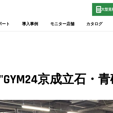
大型
見
ポート
導入事例
モニター店舗
カタログ
IY"GYM24京成立石・