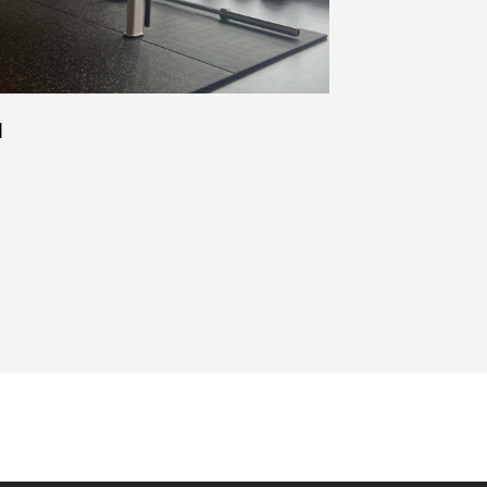
M
岐阜県 フィ
岐阜県