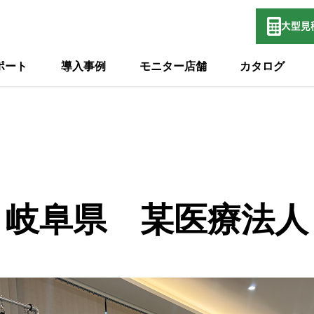
大型
見
ポート
導入事例
モニター店舗
カタログ
岐阜県 某医療法人