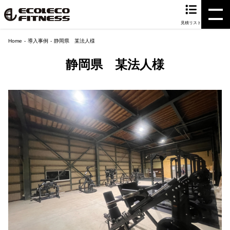
見積リスト
Home
導入事例
静岡県 某法人様
静岡県 某法人様