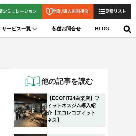
開業/導入無料相談
積シミュレーション
見積リスト
サービス一覧
各種お問合せ
BLOG
他の記事を読む
【ECOFIT24白楽店】フ
ィットネスジム導入紹
介【エコレコフィット
ネス】