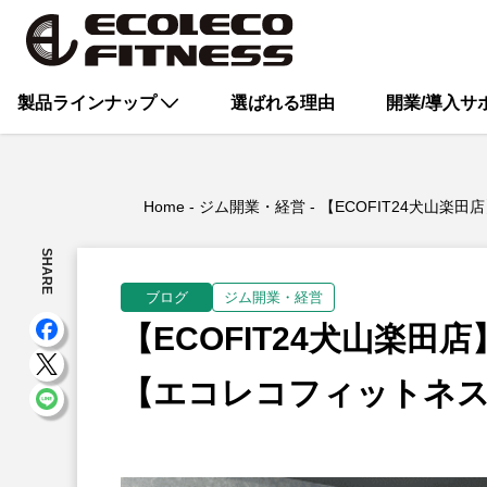
製品ラインナップ
選ばれる理由
開業/導入サ
Home
ジム開業・経営
【ECOFIT24犬山
SHARE
ブログ
ジム開業・経営
【ECOFIT24犬山楽
【エコレコフィットネ