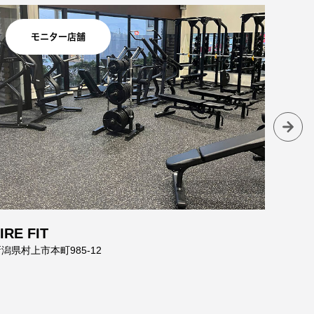
モニター店舗
IRE FIT
岐阜
潟県村上市本町985-12
岐阜県