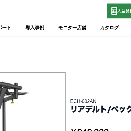
大型
見
ポート
導入事例
モニター店舗
カタログ
ECH-002AN
リアデルト/ペッ