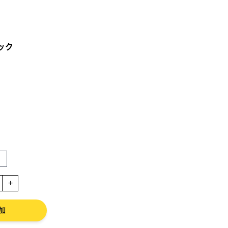
ック
+
加