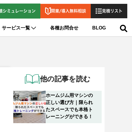
開業/導入無料相談
積シミュレーション
見積リスト
サービス一覧
各種お問合せ
BLOG
他の記事を読む
ホームジム用マシンの
正しい選び方｜限られ
たスペースでも本格ト
レーニングができる！