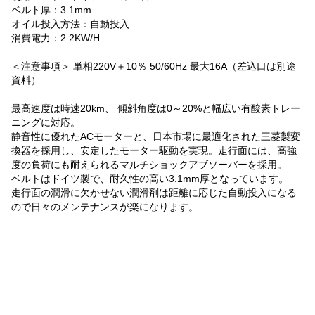
ベルト厚：3.1mm
オイル投入方法：自動投入
消費電力：2.2KW/H
＜注意事項＞ 単相220V＋10％ 50/60Hz 最大16A（差込口は別途
資料）
最高速度は時速20km、 傾斜角度は0～20%と幅広い有酸素トレー
ニングに対応。
静音性に優れたACモーターと、日本市場に最適化された三菱製変
換器を採用し、安定したモーター駆動を実現。走行面には、高強
度の負荷にも耐えられるマルチショックアブソーバーを採用。
ベルトはドイツ製で、耐久性の高い3.1mm厚となっています。
走行面の潤滑に欠かせない潤滑剤は距離に応じた自動投入になる
ので日々のメンテナンスが楽になります。