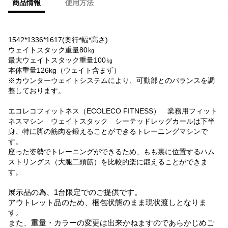
商品情報
使用方法
1542*1336*1617(奥行*幅*高さ)
ウェイトスタック重量80㎏
最大ウェイトスタック重量100㎏
本体重量126kg（ウェイト含まず）
※カウンターウェイトシステムにより、可動部とのバランスを調
整しております。
エコレコフィットネス（ECOLECO FITNESS） 業務用フィット
ネスマシン ウェイトスタック シーテッドレッグカールは下半
身、特に脚の筋肉を鍛えることができるトレーニングマシンで
す。
座った姿勢でトレーニングができるため、もも裏に位置するハム
ストリングス（大腿二頭筋）を比較的楽に鍛えることができま
す。
展示品の為、1台限定でのご提供です。
アウトレット品のため、梱包状態のまま現状渡しとなりま
す。
また、重量・カラーの変更は出来かねますのであらかじめご