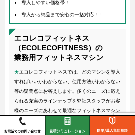
導入しやすい価格帯！
導入から納品まで安心の一括対応！！
エコレコフィットネス
（ECOLECOFITNESS）の
業務用フィットネスマシン
★
エコレコフィットネスでは、どのマシンを導入
すればいいかわからない、使用方法がわからない
等の疑問点にお答えします。多くのニーズに応え
られる充実のラインナップを弊社スタッフがお客
様のニーズにあわせて最適なフィットネスマシン
をご提案！また、使用方法が分からなくてもマシ
ン側面のQRを読み取って使用方法が３D動画で
開業/導入無料相談
見積シミュレーション
お電話でのお問い合わせ