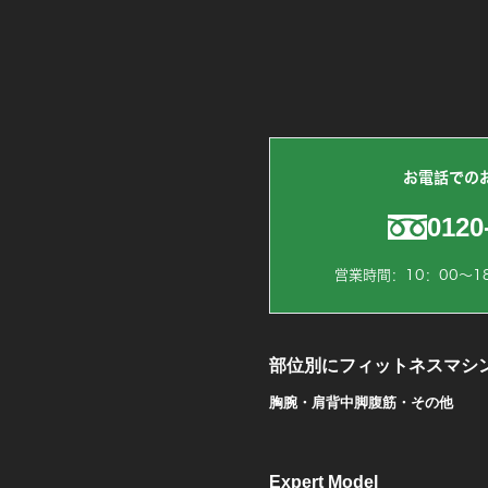
お電話での
0120
営業時間：10：00～1
部位別にフィットネスマシ
胸
腕・肩
背中
脚
腹筋・その他
Expert Model