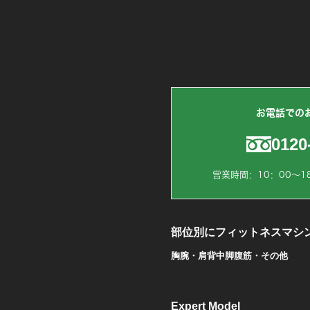
お電話での
0120
営業時間：10：00～1
部位別にフィットネスマシ
胸
腕・肩
背中
脚
腹筋・その他
Expert Model