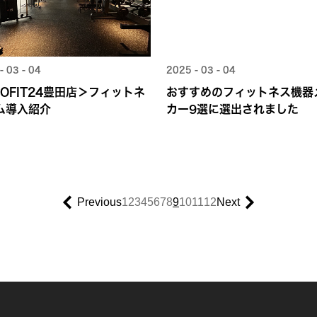
- 03 - 04
2025 - 03 - 04
COFIT24豊田店＞フィットネ
おすすめのフィットネス機器
ム導入紹介
カー9選に選出されました
Previous
1
2
3
4
5
6
7
8
9
10
11
12
Next