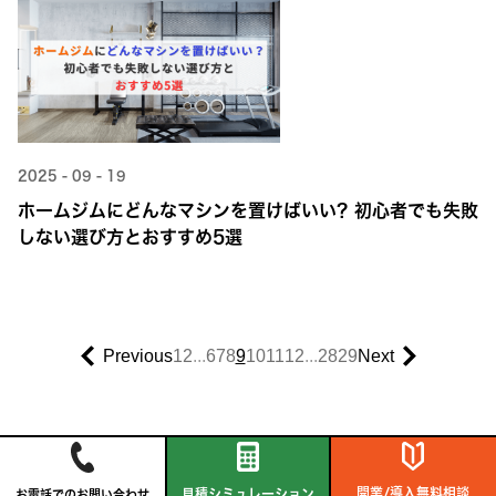
2025 - 09 - 19
ホームジムにどんなマシンを置けばいい？初心者でも失敗
しない選び方とおすすめ5選
Previous
1
2
...
6
7
8
9
10
11
12
...
28
29
Next
開業/導入無料相談
見積シミュレーション
お電話でのお問い合わせ